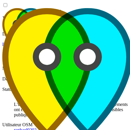
atp2osm
Intégration #110
Détails de l'intégration du 02/07/2026 à 19:50.
Retour à l'historique
Informations générales
Marque
Decathlon
Q509349
Date
02/07/2026 19:50:08
Statut
Succès
L'intégration s'est déroulée avec succès. Tous les changements
ont été envoyés à OpenStreetMap et sont désormais visibles
publiquement.
Utilisateur OSM
raphael0202