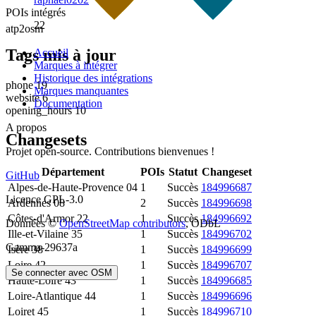
POIs intégrés
22
atp2osm
Tags mis à jour
Accueil
Marques à intégrer
Historique des intégrations
phone
19
Marques manquantes
website
6
Documentation
opening_hours
10
A propos
Changesets
Projet open-source. Contributions bienvenues !
Département
POIs
Statut
Changeset
GitHub
Alpes-de-Haute-Provence
04
1
Succès
184996687
Licence GPL-3.0
Ardennes
08
2
Succès
184996698
Côtes-d'Armor
22
1
Succès
184996692
Données ©
OpenStreetMap contributors
, ODbL
Ille-et-Vilaine
35
1
Succès
184996702
Gamma-29637a
Isère
38
1
Succès
184996699
Loire
42
1
Succès
184996707
Se connecter avec OSM
Haute-Loire
43
1
Succès
184996685
Loire-Atlantique
44
1
Succès
184996696
Loiret
45
1
Succès
184996710