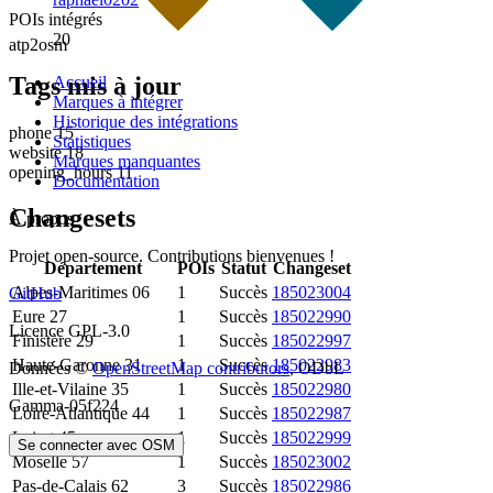
POIs intégrés
20
atp2osm
Tags mis à jour
Accueil
Marques à intégrer
Historique des intégrations
phone
15
Statistiques
website
18
Marques manquantes
opening_hours
11
Documentation
Changesets
À propos
Projet open-source. Contributions bienvenues !
Département
POIs
Statut
Changeset
Alpes-Maritimes
06
1
Succès
185023004
GitHub
Eure
27
1
Succès
185022990
Licence GPL-3.0
Finistère
29
1
Succès
185022997
Haute-Garonne
31
1
Succès
185022983
Données ©
OpenStreetMap contributors
, ODbL
Ille-et-Vilaine
35
1
Succès
185022980
Gamma-05f224
Loire-Atlantique
44
1
Succès
185022987
Loiret
45
1
Succès
185022999
Se connecter avec OSM
Moselle
57
1
Succès
185023002
Pas-de-Calais
62
3
Succès
185022986