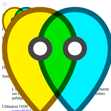
atp2osm
Intégration #111
Détails de l'intégration du 03/07/2026 à 07:14.
Retour à l'historique
Informations générales
Marque
Pandora
Q2241604
Date
03/07/2026 07:14:16
Statut
Succès
L'intégration s'est déroulée avec succès. Tous les changements
ont été envoyés à OpenStreetMap et sont désormais visibles
publiquement.
Utilisateur OSM
raphael0202