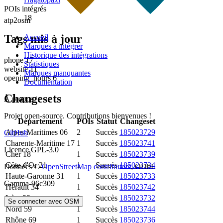
POIs intégrés
18
atp2osm
Tags mis à jour
Accueil
Marques à intégrer
Historique des intégrations
phone
17
Statistiques
website
11
Marques manquantes
opening_hours
6
Documentation
Changesets
À propos
Projet open-source. Contributions bienvenues !
Département
POIs
Statut
Changeset
Alpes-Maritimes
06
2
Succès
185023729
GitHub
Charente-Maritime
17
1
Succès
185023741
Licence GPL-3.0
Cher
18
1
Succès
185023739
Côte-d'Or
21
1
Succès
185023734
Données ©
OpenStreetMap contributors
, ODbL
Haute-Garonne
31
1
Succès
185023733
Gamma-96c309
Hérault
34
1
Succès
185023742
Isère
38
1
Succès
185023732
Se connecter avec OSM
Nord
59
1
Succès
185023744
Rhône
69
1
Succès
185023736