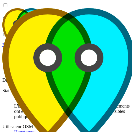
atp2osm
Intégration #113
Détails de l'intégration du 03/07/2026 à 07:29.
Retour à l'historique
Informations générales
Marque
Comtesse du Barry
Q17176547
Date
03/07/2026 07:29:31
Statut
Succès
L'intégration s'est déroulée avec succès. Tous les changements
ont été envoyés à OpenStreetMap et sont désormais visibles
publiquement.
Utilisateur OSM
Hagatopaxi